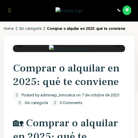
Saltar al contenido principal
📞
💬
Contac
Home
Sin categoría
Comprar o alquilar en 2025: qué te conviene
Previous
Next
Comprar o alquilar en
2025: qué te conviene
Posted by adminwp_inmoalca on 7 de octubre de 2025
Sin categoría
0 Comments
🏡 Comprar o alquilar
en 2025: qué te