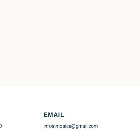
O
EMAIL
0
infoinmoalca@gmail.com