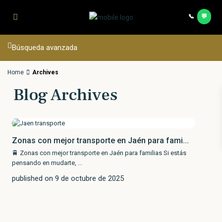
Saltar al contenido principal
📞
💬
Contac
Búsqueda avanzada
Home
Archives
Blog Archives
Zonas con mejor transporte en Jaén para fami...
🚆 Zonas con mejor transporte en Jaén para familias Si estás
pensando en mudarte,
...
published on 9 de octubre de 2025