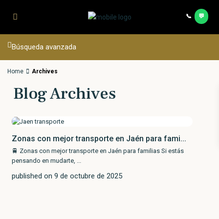
Saltar al contenido principal
📞
💬
Contac
Búsqueda avanzada
Home
Archives
Blog Archives
Zonas con mejor transporte en Jaén para fami...
🚆 Zonas con mejor transporte en Jaén para familias Si estás
pensando en mudarte,
...
published on 9 de octubre de 2025