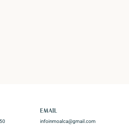
EMAIL
250
infoinmoalca@gmail.com