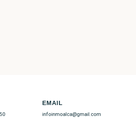
O
EMAIL
250
infoinmoalca@gmail.com