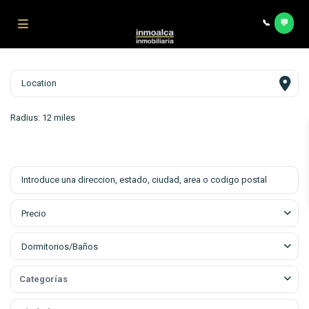
Saltar al contenido principal
📞
💬
Contac
Radius:
12 miles
Precio
Dormitorios/Baños