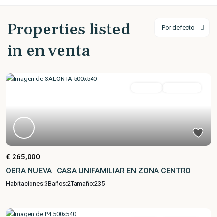
Properties listed
Por defecto
in en venta
en venta
Obra Nueva
€ 265,000
OBRA NUEVA- CASA UNIFAMILIAR EN ZONA CENTRO
Habitaciones:
3
Baños:
2
Tamaño:
235